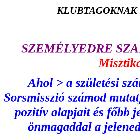
KLUBTAGOKNAK D
SZEMÉLYEDRE SZA
Misztik
Ahol > a
születési szá
Sorsmisszió számod mutatj
pozitív alapjait és főbb 
önmagaddal a jelened