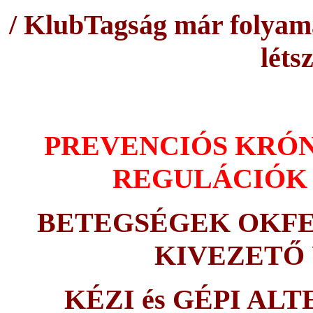
/ KlubTagság már folyama
léts
PREVENCIÓS KRÓN
REGULÁCIÓK
BETEGSÉGEK OKFEL
KIVEZETŐ
KÉZI és GÉPI ALT