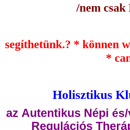
/nem csak
segíthetünk.? *
können wi
* ca
Holisztikus 
az
Autentikus Népi
és
Regulációs Theráp