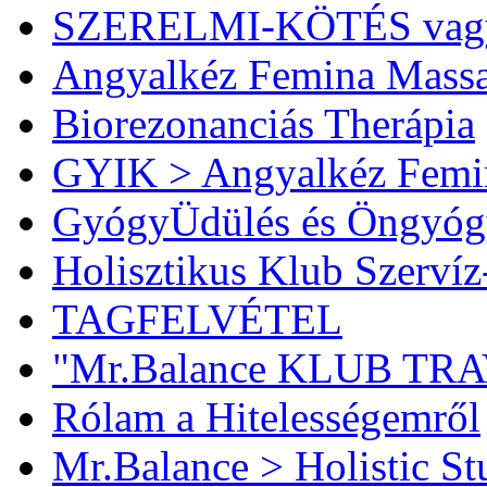
SZERELMI-KÖTÉS vag
Angyalkéz Femina Mass
Biorezonanciás Therápia
GYIK > Angyalkéz Femi
GyógyÜdülés és Öngyóg
Holisztikus Klub Szervíz
TAGFELVÉTEL
"Mr.Balance KLUB TR
Rólam a Hitelességemről
Mr.Balance > Holistic St