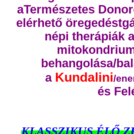
aTermészetes Donoro
elérhető öregedéstgát
népi therápiák 
mitokondrium
behangolása/bal
Kundalini
a
/ene
és
Fel
KLASSZIKUS ÉLŐ Z