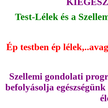
KIEGÉSZÍ
Test-Lélek és a Szell
Ép testben ép lélek,..avag
Szellemi gondolati pro
befolyásolja egészségünk f
é