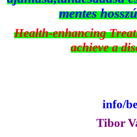
mentes hosszú 
Health-enhancing Treat
achieve a dis
info/b
Tibor V