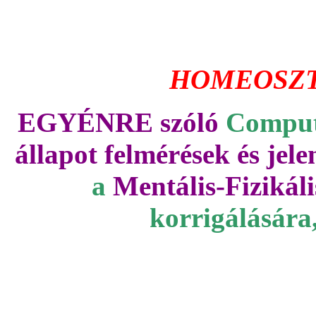
HOMEOSZT
EGYÉNRE szóló
Comput
állapot felmérések és jele
a
Mentális-Fizikáli
korrigálására,