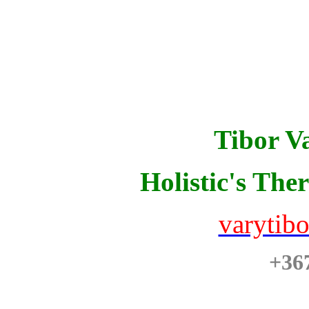
Tibor Va
Holistic's The
varytib
+36