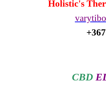
Holistic's The
varytib
+367
CBD
E
egí