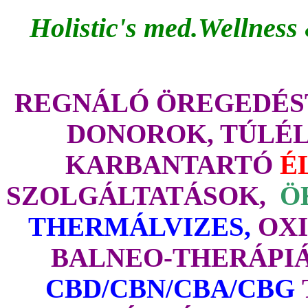
Holistic's med.Wellness
REGNÁLÓ ÖREGEDÉST
DONOROK, TÚLÉL
KARBANTARTÓ
É
SZOLGÁLTATÁSOK,
Ö
THERMÁLVIZES,
OXI
BALNEO-THERÁPI
CBD/CBN/CBA/CBG