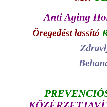
Anti Aging Hol
Öregedést lassító
R
Zdravl
Behand
PREVENCIÓ
KÖZÉRZETJAVÍ