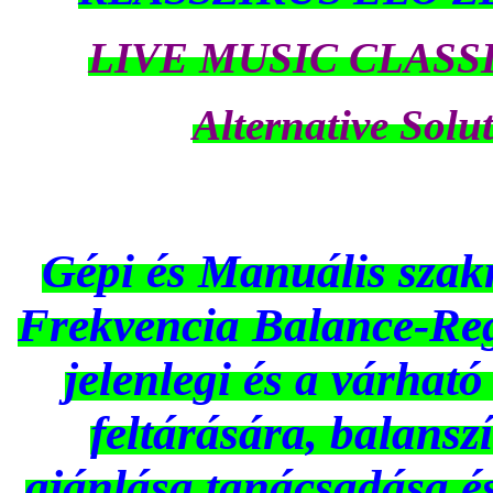
LIVE MUSIC CLASS
Alternative Solu
Gépi és Manuális szak
Frekvencia Balance-Reg
jelenlegi és a várható 
feltárására, balans
ajánlása,tanácsadása é