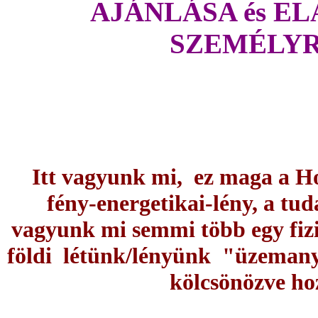
AJÁNLÁSA és E
SZEMÉLYR
Itt vagyunk mi, ez maga a H
fény-energetikai-lény, a tu
vagyunk mi semmi több egy fizi
földi létünk/lényünk "üzemanya
kölcsönözve hoz