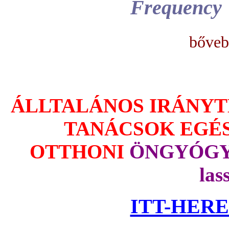
Frequency
bőveb
ÁLLTALÁNOS IRÁNYT
TANÁCSOK EGÉ
OTTHONI
Ö
NGYÓGYÍ
las
ITT-HERE