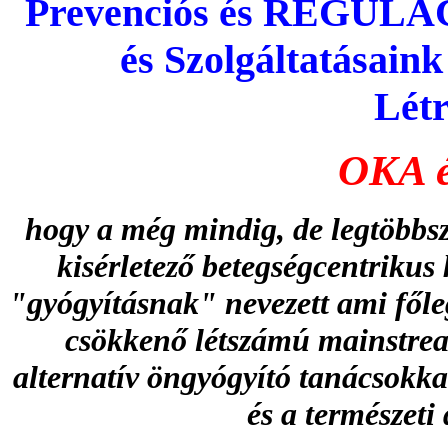
Prevenciós és REGUL
és Szolgáltatásain
Létr
OKA 
hogy a még mindig, de legtöbbs
kisérletező betegségcentrikus
"gyógyításnak" nevezett ami főle
csökkenő létszámú mainstream
alternatív öngyógyító tanácsokk
és a természeti