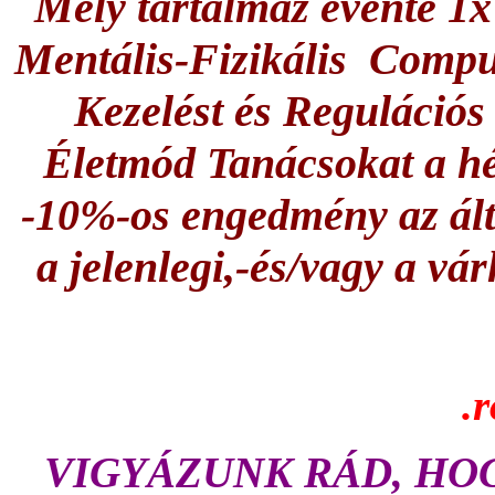
Mely tartalmaz évente 1
Mentális-Fizikális Comput
Kezelést és Regulációs
Életmód Tanácsokat a 
-10%-os engedmény az ált
a jelenlegi,-és/vagy a v
.
VIGYÁZUNK RÁD, HOG