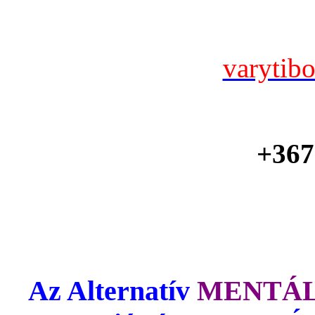
varytib
+367
Az Alternatív
MENTÁL